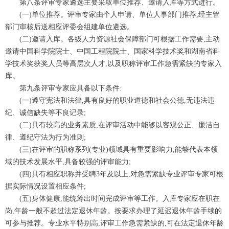
第八条评审专家遴选主要采取单位推荐、邀请入库等方式进行。
(一)单位推荐。评审专家由个人申请、单位人事部门推荐,经主管
部门审核后送相应评委会组建单位遴选。
(二)邀请入库。各级人力资源社会保障部门可根据工作需要,主动
邀请中国科学院院士、中国工程院院士、国家科学技术奖和湖南省科
学技术奖获奖人员等高层次人才,以及职称评审工作急需紧缺的专家入
库。
第九条评审专家应具备以下条件:
(一)遵守宪法和法律,具有良好的职业道德和社会公德,无违法违
纪、诚信缺失等不良记录;
(二)具有较高的业务素质,在评审活动中能够以客观公正、廉洁自
律、遵纪守法为行为准则;
(三)在评审的职称系列(专业)领域具有重要影响力,能够代表本领
域的技术发展水平,具备较强的评审能力;
(四)具有相应职称并受聘3年及以上,对急需紧缺专业评审专家可根
据实际情况设置相应条件;
(五)身体健康,能统筹出时间完成评审等工作。入库专家应在职在
岗,年龄一般不超过法定退休年龄。按要求办理了延迟退休年龄手续的
可参与推荐。专业水平特别高,评审工作急需紧缺的,可在法定退休年龄