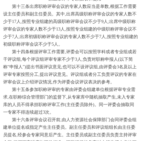
第十三条出席职称评审会议的专家人数应当是单数,根据工作需要
设主任委员和副主任委员。其中,出席高级职称评审会议的专家人数不
少于17人,按照专业组建的高级职称评审会议不少于9人;出席中级职称
评审会议的专家人数不少于13人,按照专业组建的中级职称评审会议不
少于7人;出席初级职称评审会议的专家人数不少于7人,按照专业组建的
初级职称评审会议不少于5人。
第十四条根据评审工作需要,评委会可以按照学科或者专业组成若
干评议组,每个评议组评审专家不少于3人,负责对职称申报人(以下简
称“申报人”)提出书面评议意见;也可以不设评议组,由评委会3名及以上
评审专家按照分工,提出评议意见。评议组或者分工负责评议的专家在
评审会议上介绍评议情况,作为评委会议评议表决的参考。
第十五条参加职称评审的专家由评委会组建单位根据评审专业需
求,在职称综合管理部门的监督下,从专家库中随机抽取产生,未入专家
库的人员不得承担职称评审工作(主任委员除外)。同一评委会抽取同
一专家不得连续超过3次。
第十六条评审会议召开前,由人力资源社会保障部门会同评委会组
建单位提名或指定产生主任委员。副主任委员和评议组组长由主任委
员提名,经参会专家同意后产生。主任委员或副主任委员负责主持评审