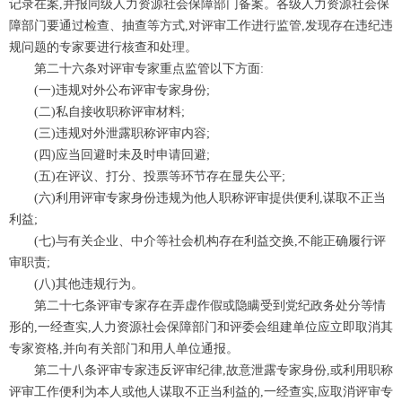
记录在案,并报同级人力资源社会保障部门备案。各级人力资源社会保
障部门要通过检查、抽查等方式,对评审工作进行监管,发现存在违纪违
规问题的专家要进行核查和处理。
第二十六条对评审专家重点监管以下方面:
(一)违规对外公布评审专家身份;
(二)私自接收职称评审材料;
(三)违规对外泄露职称评审内容;
(四)应当回避时未及时申请回避;
(五)在评议、打分、投票等环节存在显失公平;
(六)利用评审专家身份违规为他人职称评审提供便利,谋取不正当
利益;
(七)与有关企业、中介等社会机构存在利益交换,不能正确履行评
审职责;
(八)其他违规行为。
第二十七条评审专家存在弄虚作假或隐瞒受到党纪政务处分等情
形的,一经查实,人力资源社会保障部门和评委会组建单位应立即取消其
专家资格,并向有关部门和用人单位通报。
第二十八条评审专家违反评审纪律,故意泄露专家身份,或利用职称
评审工作便利为本人或他人谋取不正当利益的,一经查实,应取消评审专