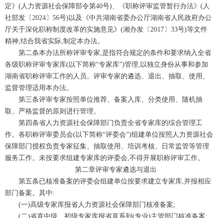
定》(人力资源社会保障部令第40号)、《职称评审监管暂行办法》(人
社部发〔2024〕56号)以及《中共湖南省委办公厅湖南省人民政府办公
厅关于深化职称制度改革的实施意见》(湘办发〔2017〕33号)等文件
精神,结合我省实际,制定本办法。
第二条本办法所称评审专家,是指符合规定的条件和要求纳入全省
各级职称评审专家库(以下简称“专家库”)管理,以独立身份从事和参加
湖南省职称评审工作的人员。评审专家的遴选、退出、抽取、使用、
监督管理适用本办法。
第三条评审专家按照单位推荐、备案入库、分类使用、随机抽
取、严格监督的原则进行管理。
第四条省人力资源社会保障部门负责全省专家库的综合管理工
作。各职称评审委员会(以下简称“评委会”)组建单位按照人力资源社会
保障部门授权负责专家征集、抽取使用、培训考核、日常监管等管理
服务工作。未按要求组建专家库的评委会,不得开展职称评审工作。
第二章评审专家遴选与退出
第五条已核准备案的评委会组建单位按要求建立专家库,并报相应
部门备案。其中:
(一)高级专家库报省人力资源社会保障部门核准备案;
(二)省直中级、初级专家库报省直系列(专业)主管部门核准备案;