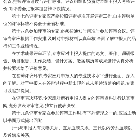
会议,把握评审进度与评价标准。评议组组长负责对本组申报人考核评
价,向评委会汇报本组答辩评议情况。
第十七条评审专家应严格按照评审标准开展评审工作,自主评聘单
位的评审标准不得低于全省标准。
第十八条参加评审的专家,必须按通知时间准时参加评审会议。评
审专家应根据工作安排,及时对申报材料认真审核,全面了解申报人的品
行和工作业绩情况。
在学术成果评审环节,专家应对申报人提供的论文、著作、调研报
告、项目报告、工作总结、设计方案、教案病历等成果进行认真分析,
并按要求给予评价意见。
在答辩评议环节,专家应对申报人的专业技术水平进行全面、深入
的了解。对于申报人在答辩过程中新出现的或未阐述清楚的问题,专家
可以追加提问。
在评审表决环节,专家应对所有申报人提交的评审资料进行认真审
阅,充分发表评审意见,独立行使表决权。
第十九条评审专家在参加评审工作时,有下列情形之一的,应当主动
以书面形式提出回避:
(一)与申报人有夫妻关系、直系血亲关系、三代以内旁系血亲以
及近姻亲关系;