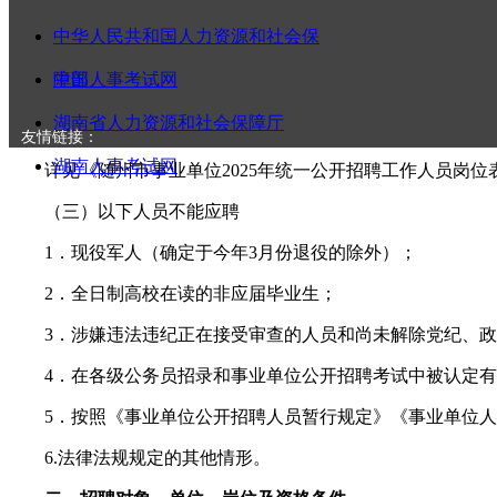
4．具有岗位所需的专业知识、业务能力或技能条件；
中华人民共和国人力资源和社会保
5．具有正常履行职责的身体条件和心理素质；
障部
中国人事考试网
6．具备岗位所需的其他条件。
湖南省人力资源和社会保障厅
（二）具体条件
友情链接：
湖南人事考试网
详见《随州市事业单位2025年统一公开招聘工作人员岗位
（三）以下人员不能应聘
1．现役军人（确定于今年3月份退役的除外）；
2．全日制高校在读的非应届毕业生；
3．涉嫌违法违纪正在接受审查的人员和尚未解除党纪、政
4．在各级公务员招录和事业单位公开招聘考试中被认定有
5．按照《事业单位公开招聘人员暂行规定》《事业单位人
6.法律法规规定的其他情形。