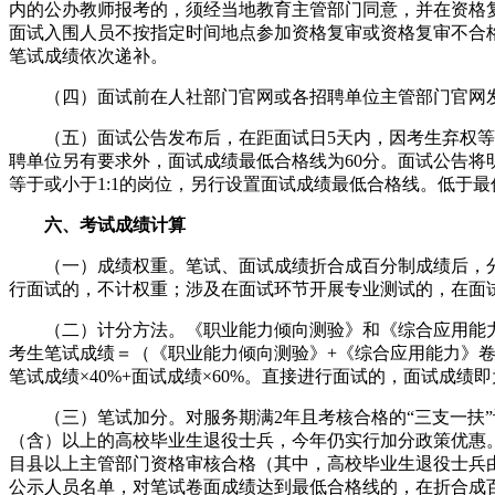
内的公办教师报考的，须经当地教育主管部门同意，并在资格
面试入围人员不按指定时间地点参加资格复审或资格复审不合
笔试成绩依次递补。
（四）面试前在人社部门官网或各招聘单位主管部门官网发
（五）面试公告发布后，在距面试日5天内，因考生弃权等
聘单位另有要求外，面试成绩最低合格线为60分。面试公告将
等于或小于1:1的岗位，另行设置面试成绩最低合格线。低于
六、考试成绩计算
（一）成绩权重。笔试、面试成绩折合成百分制成绩后，分别
行面试的，不计权重；涉及在面试环节开展专业测试的，在面
（二）计分方法。《职业能力倾向测验》和《综合应用能力》卷
考生笔试成绩＝（《职业能力倾向测验》+《综合应用能力》卷
笔试成绩×40%+面试成绩×60%。直接进行面试的，面试成绩
（三）笔试加分。对服务期满2年且考核合格的“三支一扶”
（含）以上的高校毕业生退役士兵，今年仍实行加分政策优惠
目县以上主管部门资格审核合格（其中，高校毕业生退役士兵
公示人员名单，对笔试卷面成绩达到最低合格线的，在折合成