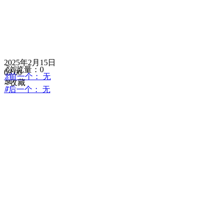
2025年2月15日
ꄘ
浏览量：
0
09:00
ꂃ
前一个：
无
ꄀ
收藏
ꁹ
后一个：
无