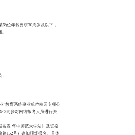
某岗位年龄要求30周岁及以下，
推。
员；
才兴业”教育系统事业单位校园专项公
单位同步对网络报考人员进行资
报名表·华中师范大学站》及资格
珞喻路152号）参加现场报名。具体