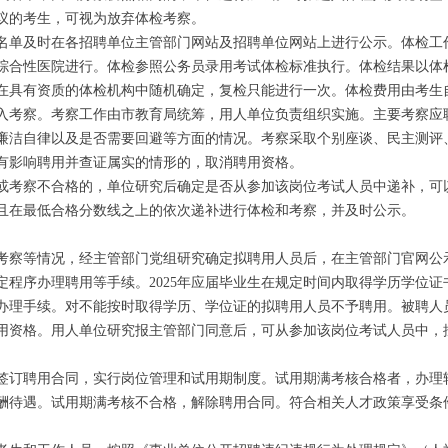
议的考生，可视为放弃体检考察。
单及时在各招聘单位主管部门网站及招聘单位网站上进行公示。体检工
综合性医院进行。体检参照公务员录用考试体检标准执行。体检结果以体
在具有资质的体检机构中随机确定，复检只能进行一次。体检费用由考生
考察。考察工作由市教育局统筹，用人单位负责组织实施。主要考察应
廉洁自律以及是否需要回避等方面的情况。考察采取个别座谈、民主测评
有影响聘用并查证属实的情形的，取消聘用资格。
考察不合格的，单位研究后确定是否从参加该岗位考试人员中递补，可
且在最低合格分数线之上的依次递补进行体检和考察，并及时公示。
等情况，经主管部门党组研究确定拟聘用人员后，在主管部门官网公示
定程序办理聘用等手续。2025年应届毕业生在规定时间内取得学历学位
办理手续。对不能按时取得学历、学位证的拟聘用人员不予聘用。被聘人
聘用资格。用人单位研究报主管部门同意后，可从参加该岗位考试人员中，
订聘用合同，实行岗位管理和试用期制度。试用期满考核合格者，办理
酬待遇。试用期满考核不合格，解除聘用合同。符合相关人才政策享受条