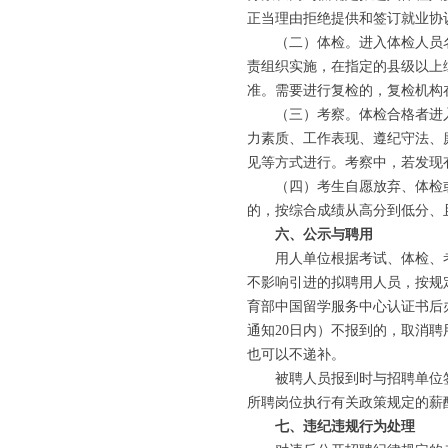
正当理由拒绝提供和签订就业协
（二）体检。进入体检人员名
责组织实施，在指定的县级以上
准。需要进行复检的，复检机构
（三）考察。体检合格者进入
力素质、工作表现、遵纪守法、
见等方式进行。考察中，若发现
（四）考生自愿放弃、体检或
的，按综合成绩从高分到低分、
六、公示与聘用
用人单位根据考试、体检、考察
不影响引进的拟聘用人员，按规
育部中国留学服务中心认证书后
通知20日内）不报到的，取消
也可以不递补。
被聘人员报到时与招聘单位签
所聘岗位执行有关政策规定的薪
七、违纪违规行为处理