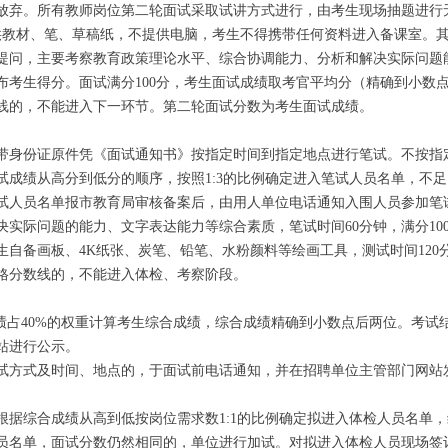
放弃。所有教师岗位第二轮面试采取试讲方式进行，由考生现场抽题进行无
供教材、笔、草稿纸，不提供电脑，考生不得携带任何资料进入备课室。
提问，主要考察教育政策理论水平、综合协调能力、分析和解决实际问题
公布考生得分。面试满分100分，考生面试成绩取考官平均分（精确到小数
数线的，不能进入下一环节。第二轮面试分数为考生面试成绩。
身份证原件凭《面试通知书》按指定时间到指定地点进行笔试。不按指
成绩从高分到低分的顺序，按照1:3的比例确定进入笔试人员名单，不足
笔试人员名单报市教育局审核备案后，由用人单位电话通知入围人员参加笔
决实际问题的能力、文字表达能力等综合素质，笔试时间60分钟，满分10
自备画板、4K纸张、炭笔、铅笔、水粉颜料等绘画工具，测试时间120分
合格分数线的，不能进入体检、考察阶段。
占40%的权重计算考生综合成绩，综合成绩精确到小数点后两位。考试
站进行公示。
方式及时间、地点的，于面试前电话通知，并在招聘单位主管部门网站
综合成绩从高到低按岗位需求数1:1的比例确定拟进入体检人员名单，
员名单，面试分数仍然相同的，单位进行加试。对拟进入体检人员现场签