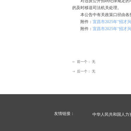
对违反公开招聘纪律规定的考生
的及时移送司法机关处理。
本公告中有关政策口径由各招
附件：
宜昌市2025年“招才兴
附件：
宜昌市2025年“招才
前一个：
无
ꂃ
后一个：
无
ꁹ
友情链接：
中华人民共和国人力