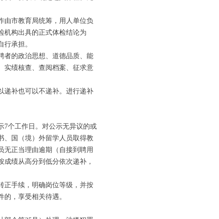
作由市教育局统筹，用人单位负
检机构出具的正式体检结论为
自行承担。
聘者的政治思想、道德品质、能
、实绩核查、查阅档案、征求意
以递补也可以不递补。进行递补
7个工作日。对公示无异议的或
证书、国（境）外留学人员取得教
员无正当理由逾期（自接到聘用
按成绩从高分到低分依次递补，
转正手续，明确岗位等级，并按
件的，享受相关待遇。