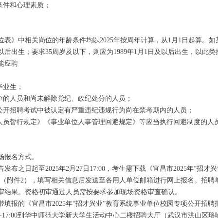
条件和心理素质；
。
》中相关岗位的年龄条件均以2025年按周年计算，从1月1日起算。如
及以后出生；要求35周岁及以下，则应为1989年1月1日及以后出生，以此类
能应聘
毕业生；
的人员和尚未解除党纪、政纪处分的人员；
开招聘考试中被认定有严重违纪违规行为尚在禁考期内的人员；
员暂行规定》《事业单位人事管理回避规定》等应当执行回避制度的人
。
场报名方式。
日起至2025年2月27日17:00，考生需下载《宜昌市2025年“招
》（附件2），填写相关信息后发送至各用人单位邮箱进行网上报名。招聘
审结果。资格初审通过人员需按要求参加现场资格审查确认。
报的《宜昌市2025年“招才兴业”教育系统事业单位校园专项公开招聘
9:00-17:00到华中师范大学新大学生活动中心二楼招聘大厅（武汉市洪山区