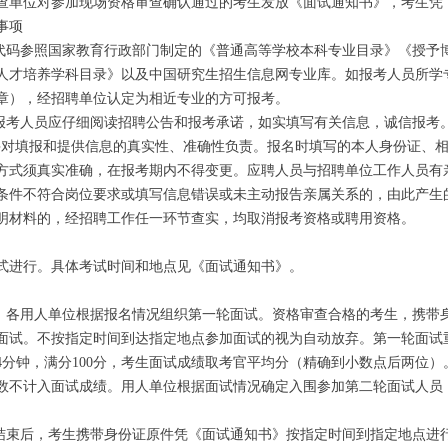
查单位对参加现场资格审查确认通过的考生发放《面试通知书》，考生凭
事项
码参照国家教育行政部门制定的《普通高等学校本科专业目录》《授予
人才培养学科目录》以及中国研究生招生信息网专业库。如报考人员所学
章），经招聘单位认定为相近专业的方可报考。
考人员应仔细阅读招聘公告和报考承诺，如实填写有关信息，诚信报考。
并对填报和提供信息的真实性、准确性负责。报名时填写的本人身份证、
方式须真实准确，在报考期内不得变更。应聘人员与招聘单位工作人员有
条件不符合岗位要求或填写信息错误或未主动报告亲属关系的，由此产生
明材料的，经招聘工作任一环节查实，均取消报考资格或聘用资格。
进行。具体考试时间和地点见《面试通知书》。
，各用人单位根据报名情况组织第一轮面试。资格审查合格的考生，携带
面试。不按指定时间到达指定地点参加面试的视为自动放弃。第一轮面试
分钟，满分100分，考生面试成绩取考官平均分（精确到小数点后两位）。
数不计入面试成绩。用人单位根据面试情况确定入围参加第二轮面试人员
束后，考生携带身份证原件凭《面试通知书》按指定时间到指定地点进