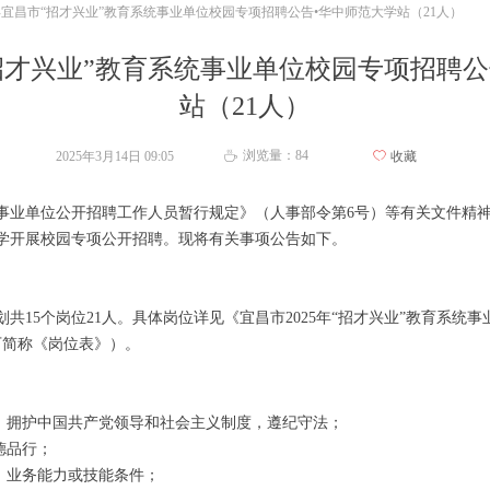
5年宜昌市“招才兴业”教育系统事业单位校园专项招聘公告•华中师范大学站（21人）
“招才兴业”教育系统事业单位校园专项招聘
站（21人）
浏览量：
84
2025年3月14日
09:05
ꄀ
收藏
ꄘ
单位公开招聘工作人员暂行规定》（人事部令第6号）等有关文件精神
学开展校园专项公开招聘。现将有关事项公告如下。
共15个岗位21人。具体岗位详见《宜昌市2025年“招才兴业”教育系统
下简称《岗位表》）。
；
拥护中国共产党领导和社会主义制度，遵纪守法；
德品行；
、业务能力或技能条件；