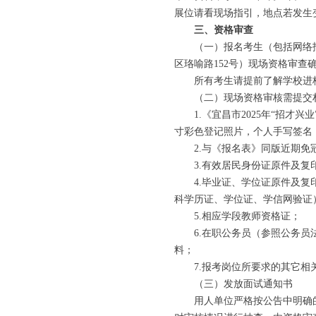
展位请看现场指引，地点若发生
三、资格审查
（一）报名考生（包括网络报名考生
区珞喻路152号）现场资格审
所有考生请提前了解学校进校
（二）现场资格审核需提交
1.《宜昌市2025年“招才兴
寸彩色登记照片，个人手写签名
2.与《报名表》同版近期免冠
3.有效居民身份证原件及复印
4.毕业证、学位证原件及复印
科学历证、学位证、学信网验证
5.相应学段教师资格证；
6.在职公务员（参照公务员法
料；
7.报考岗位所要求的其它相
（三）发放面试通知书
用人单位严格按公告中明确的