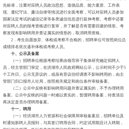
先标准，注重对应聘人员政治思想、道德品质、能力素质、工作表
现、遵纪守法、廉洁自律等情况进行全面考察，可以对应聘人员参加
国家法定考试的诚信记录等各类诚信信息进行延伸考察。考察中还要
对应聘人员的报考资格进行复审，并了解是否有需要回避的情形。考
察发现有影响聘用并查证属实的情形的，取消聘用资格。
2．考生自愿放弃、体检或考察不合格的，招聘单位可按照岗位总
成绩排名依次递补体检或考察人员。
十、公示及备案
（一）招聘单位根据考察结果由领导班子集体研究确定拟聘人
员，经主管部门审定，在洪湖市人民政府网站公示，公示时间不少于5
个工作日。公示无异议的，或虽有异议但经调查不影响聘用的，由主
管部门归口报市人社局，按照相关规定和岗位条件审核备案。
（二）公示中反映有影响聘用问题并查证属实的，不予办理聘用
备案。公示中反映的问题一时难以查实的，暂缓聘用备案，待查清后
再决定是否办理聘用备案。
十一、聘用
（一）经洪湖市人力资源和社会保障局审核备案后，招聘单位及
时通知新聘人员报到，与其签订聘用合同，约定试用期且计入聘期，