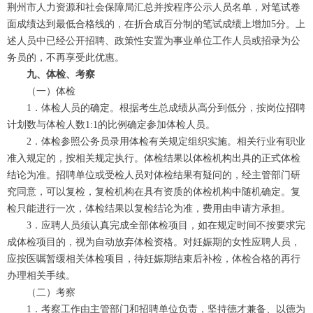
荆州市人力资源和社会保障局汇总并按程序公示人员名单，对笔试卷
面成绩达到最低合格线的，在折合成百分制的笔试成绩上增加5分。上
述人员中已经公开招聘、政策性安置为事业单位工作人员或招录为公
务员的，不再享受此优惠。
九、体检、考察
（一）体检
1．体检人员的确定。根据考生总成绩从高分到低分，按岗位招聘
计划数与体检人数1:1的比例确定参加体检人员。
2．体检参照公务员录用体检有关规定组织实施。相关行业有职业
准入规定的，按相关规定执行。体检结果以体检机构出具的正式体检
结论为准。招聘单位或受检人员对体检结果有疑问的，经主管部门研
究同意，可以复检，复检机构在具有资质的体检机构中随机确定。复
检只能进行一次，体检结果以复检结论为准，费用由申请方承担。
3．应聘人员须认真完成全部体检项目，如在规定时间不按要求完
成体检项目的，视为自动放弃体检资格。对妊娠期的女性应聘人员，
应按医嘱暂缓相关体检项目，待妊娠期结束后补检，体检合格的再行
办理相关手续。
（二）考察
1．考察工作由主管部门和招聘单位负责，坚持德才兼备、以德为