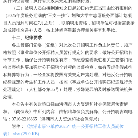
实行岗位管理，执行有关政策规定的薪酬待遇。
（二）被聘人员自接到通知之日起20日内无正当理由没有报到的
（2025年度服务期满的“三支一扶”计划和大学生志愿服务西部计划项
目人员报到时间在7月之后），取消聘用资格，招聘单位可根据需要按
总成绩排名递补人员，按上述程序重新办理相关事宜和手续。
十二、纪律要求
各主管部门党委（党组）对此次公开招聘工作负主体责任，须严
格按照《事业单位公开招聘人员暂行规定》的要求，做好公开招聘各
环节工作，确保公开招聘稳妥有序；市纪委监委派驻相关主管部门纪
检监察机构要加强对公开招聘全过程的监督检查，如有弄虚作假或徇
私舞弊等行为，一经查实将按照有关规定严肃处理。对违反公开招聘
纪律规定的考生和工作人员，按照《事业单位公开招聘违纪违规行为
处理规定》（人社部令第35号）处理，涉嫌犯罪的及时移送司法机关
处理。
本公告中有关政策口径由洪湖市人力资源和社会保障局负责解
释。《岗位表》中所列内容，由招聘单位负责解释。公开招聘咨询电
话：0716-2216865（洪湖市人力资源和社会保障局）。
附件：
《洪湖市事业单位2025年统一公开招聘工作人员岗位
表》.xlsx (25.0 KB)