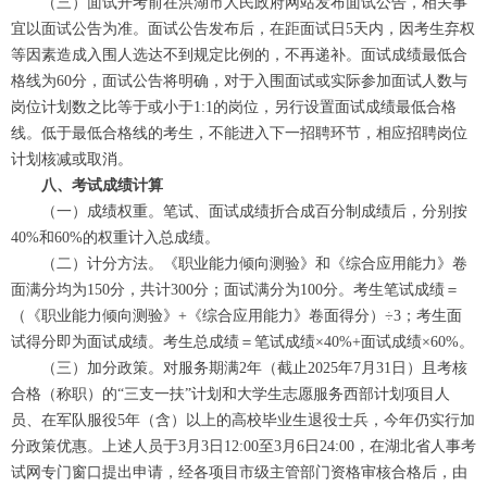
（三）面试开考前在洪湖市人民政府网站发布面试公告，相关事
宜以面试公告为准。面试公告发布后，在距面试日5天内，因考生弃权
等因素造成入围人选达不到规定比例的，不再递补。面试成绩最低合
格线为60分，面试公告将明确，对于入围面试或实际参加面试人数与
岗位计划数之比等于或小于1:1的岗位，另行设置面试成绩最低合格
线。低于最低合格线的考生，不能进入下一招聘环节，相应招聘岗位
计划核减或取消。
八、考试成绩计算
（一）成绩权重。笔试、面试成绩折合成百分制成绩后，分别按
40%和60%的权重计入总成绩。
（二）计分方法。《职业能力倾向测验》和《综合应用能力》卷
面满分均为150分，共计300分；面试满分为100分。考生笔试成绩＝
（《职业能力倾向测验》+《综合应用能力》卷面得分）÷3；考生面
试得分即为面试成绩。考生总成绩＝笔试成绩×40%+面试成绩×60%。
（三）加分政策。对服务期满2年（截止2025年7月31日）且考核
合格（称职）的“三支一扶”计划和大学生志愿服务西部计划项目人
员、在军队服役5年（含）以上的高校毕业生退役士兵，今年仍实行加
分政策优惠。上述人员于3月3日12:00至3月6日24:00，在湖北省人事考
试网专门窗口提出申请，经各项目市级主管部门资格审核合格后，由