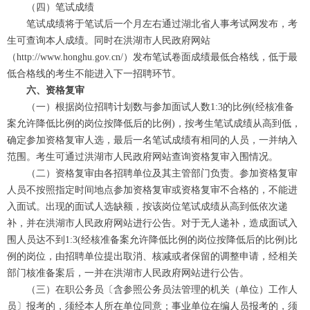
（四）笔试成绩
笔试成绩将于笔试后一个月左右通过湖北省人事考试网发布，考
生可查询本人成绩。同时在洪湖市人民政府网站
（http://www.honghu.gov.cn/）发布笔试卷面成绩最低合格线，低于最
低合格线的考生不能进入下一招聘环节。
六、资格复审
（一）根据岗位招聘计划数与参加面试人数1:3的比例(经核准备
案允许降低比例的岗位按降低后的比例)，按考生笔试成绩从高到低，
确定参加资格复审人选，最后一名笔试成绩有相同的人员，一并纳入
范围。考生可通过洪湖市人民政府网站查询资格复审入围情况。
（二）资格复审由各招聘单位及其主管部门负责。参加资格复审
人员不按照指定时间地点参加资格复审或资格复审不合格的，不能进
入面试。出现的面试人选缺额，按该岗位笔试成绩从高到低依次递
补，并在洪湖市人民政府网站进行公告。对于无人递补，造成面试入
围人员达不到1:3(经核准备案允许降低比例的岗位按降低后的比例)比
例的岗位，由招聘单位提出取消、核减或者保留的调整申请，经相关
部门核准备案后，一并在洪湖市人民政府网站进行公告。
（三）在职公务员〔含参照公务员法管理的机关（单位）工作人
员〕报考的，须经本人所在单位同意；事业单位在编人员报考的，须