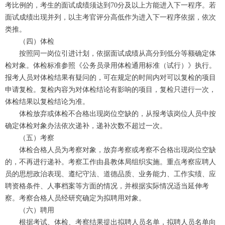
考比例的，考生的面试成绩须达到70分及以上方能进入下一程序。若
面试成绩出现并列，以主考官评分高低作为进入下一程序依据，依次
类推。
（四）体检
按照同一岗位引进计划，依据面试成绩从高分到低分等额确定体
检对象。体检标准参照《公务员录用体检通用标准（试行）》执行。
报考人员对体检结果有疑问的，可在规定的时间内对可以复检的项目
申请复检。复检内容为对体检结论有影响的项目，复检只进行一次，
体检结果以复检结论为准。
体检放弃或体检不合格出现岗位空缺的，从报考该岗位人员中按
确定体检对象办法依次递补，递补次数不超过一次。
（五）考察
体检合格人员为考察对象，放弃考察或考察不合格出现岗位空缺
的，不再进行递补。考察工作由县教体局组织实施。重点考察应聘人
员的思想政治表现、遵纪守法、道德品质、业务能力、工作实绩、应
聘资格条件、人事档案等方面的情况，并根据实际情况适当延伸考
察。考察合格人员经研究确定为拟聘用对象。
（六）聘用
根据考试、体检、考察结果提出拟聘人员名单，拟聘人员名单向