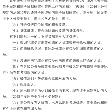
其中研究生是指全日制研究生和根据教育部办公厅印发《关于统
筹全日制和非全日制研究生管理工作的通知》（教研厅〔2016〕2号）
规定的从2017年起通过全国统招的非全日制研究生。本次招引所设专
业不区分专业硕士、博士和学术硕士、博士。
（六）符合引进岗位所需的相关要求。
（七）身体健康，符合适应岗位要求的身体条件。
有下列情形之一的，不得参加本次人才引进：
（一）曾因犯罪受过刑事处罚的人员或曾被开除公职的人员。
（二）尚未解除党纪、政纪处分或正在接受组织审查调查的人
员。
（三）涉嫌违法犯罪正在接受司法调查尚未做出结论的人员。
（四）在各级公务员或事业单位招考中被认定有舞弊等严重违纪
行为尚在禁考期限内的人员。
（五）被依法列为失信联合惩戒对象的人员。
（六）现役军人。
（七）原已取得学历达到最低学历要求，现在读全日制学历的人
员。（2025年应届毕业生可不受限制）
（八）本公告发布之日前，已系凤凰县各级机关、事业单位和国
有企业正式在职在编人员。