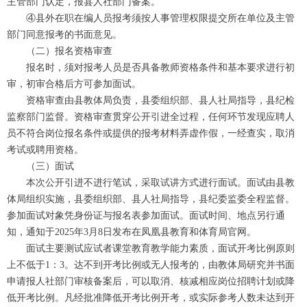
主管部门认定，报县人社部门备案。
④县外在职在编人员报考须按人事管理权限提交所在单位及主管
部门同意报考的书面意见。
（二）报名资格审查
报名时，须对报考人员是否具备教师资格条件和基本要求进行初
审，初审合格后方可参加面试。
资格审查由县教体局负责，县委组织部、县人社局指导，县纪检
监察部门监督。资格审查贯穿公开引进全过程，任何环节发现应聘人
员不符合岗位报名条件或提供的报考材料弄虚作假，一经查实，取消
考试或聘用资格。
（三）面试
本次公开引进不进行笔试，采取试讲方式进行面试。面试由县教
体局组织实施，县委组织部、县人社局指导，县纪委监委全程监督。
参加面试对象凭身份证与报名表参加面试。面试时间、地点另行通
知，通知于2025年3月8日发布在凤凰县教育和体育局官网。
面试主要测试应试者课堂教育教学能力素质，面试开考比例原则
上不低于1：3。达不到开考比例或无人报考的，由教体局研究并书面
申请报人社部门审核备案后，可以取消、核减相应岗位招聘计划或降
低开考比例。凡经批准降低开考比例开考，或实际参考人数未达到开