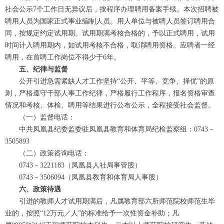
社会公示7个工作日无异议后，按程序办理聘用备案手续。本次招聘被
聘用人员为国家正式事业编制人员。用人单位与被聘人员签订聘用合
同，按规定约定试用期。试用期满考核合格的，予以正式聘用，试用
时间计入聘用期内，如试用考核不合格，取消聘用资格。应聘者一经
聘用，在首聘工作岗位不得少于6年。
五、纪律与监督
公开引进急需紧缺人才工作坚持“公开、平等、竞争、择优”的原
则，严格遵守干部人事工作纪律，严格履行工作程序，报名资格审查
情况和考核、体检、聘用等结果进行公布公示，全程接受社会监督。
（一）监督电话：
中共凤凰县纪委监委驻凤凰县教育和体育局纪检监察组：0743－
3505893
（二）政策咨询电话：
0743－3221183（凤凰县人社局事管股）
0743－3506094（凤凰县教育和体育局人事股）
六、政策待遇
引进的教师人才试用期满后，凡属教育部六所师范院校师范生毕
业的，按照“12万元／人”的标准给予一次性资金补助；凡