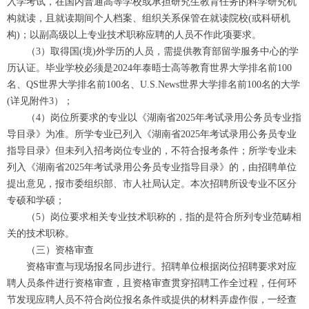
入学考试，在国内普通高等学校或承担研究生教育任务的科学研究机
构就读，且就读期间个人档案、组织关系保管在就读院校(或科研机
构)；以副高级以上专业技术职称应聘的人员不作此项要求。
（3）取得国(境)外学历的人员，需提供教育部留学服务中心的学
历认证。毕业学校必须是2024年泰晤士高等教育世界大学排名前100
名、QS世界大学排名前100名、U.S.News世界大学排名前100名的大学
(详见附件3）；
（4）岗位所要求的专业以《湖南省2025年考试录用公务员专业指
导目录》为准。所学专业已列入《湖南省2025年考试录用公务员专业
指导目录》但未列入招考岗位专业的，不符合报考条件；所学专业未
列入《湖南省2025年考试录用公务员专业指导目录》的，由招聘单位
提出意见，报市委组织部、市人社局认定。本次招聘所设专业不区分
专硕和学硕；
（5）岗位要求相关专业技术职称的，指的是符合所列专业范畴相
关的技术职称。
（三）资格审查
资格审查与现场报名同步进行。招聘单位根据岗位招聘要求对应
聘人员条件进行资格审查，且资格审查贯穿招聘工作全过程，任何环
节发现应聘人员不符合岗位报名条件或提供的材料弄虚作假，一经查