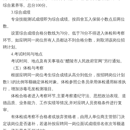
综合素养等。总分100分。
3.综合成绩
专业技能测试成绩即为综合成绩。按四舍五入保留小数点后两位
数。
设置综合成绩合格分数线为70分。低于70分不得进入体检和考察
环节。如应聘同一岗位所有人员都达不到合格分数，则取消该岗位招
聘计划。
4.考试时间与地点
考试时间、地点及有关事项在“醴陵市人民政府官网”另行通知。
（五）体检与考察
根据应聘同一岗位考生综合成绩从高分到低分，按招聘岗位计划
数1:1的比例等额确定体检对象。体检参照公务员录用体检通用标准执
行，增加涉毒毛发检测项目。
体检合格者进入考察环节,主要考察遵纪守法、思想政治表现、道
德品质、业务能力、工作实绩等情况,并对应聘人员资格条件进行复
审。
有体检或考察不合格者或放弃资格者，由用人单位商主管部门决
定该岗位是否递补，若递补按应聘同一岗位面试成绩排名依次等额递