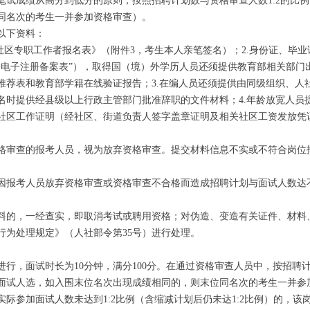
成绩从高分到低分的原则，按照招聘计划数与资格审查人数1:2的比例
同名次的考生一并参加资格审查）。
以下资料：
社区专职工作者报名表》（附件3，考生本人亲笔签名）；2.身份证、毕业
电子注册备案表”），取得国（境）外学历人员还须提供教育部相关部门出
推荐表和教育部学籍在线验证报告；3.在编人员还须提供由同级组织、人
名时提供经县级以上行政主管部门批准辞职的文件材料；4.年龄放宽人员
社区工作证明（经社区、街道负责人签字盖章证明及相关社区工资发放凭
审查的报考人员，视为放弃资格审查。提交材料信息不实或不符合岗位
考人员放弃资格审查或资格审查不合格而造成招聘计划与面试人数达不到
的，一经查实，即取消考试或聘用资格；对伪造、变造有关证件、材料
行为处理规定》（人社部令第35号）进行处理。
，面试时长为10分钟，满分100分。在通过资格审查人员中，按招聘计划
面试人选，如入围末位名次出现成绩相同的，则末位同名次的考生一并参
参加面试人数未达到1:2比例（含缩减计划后仍未达1:2比例）的，该