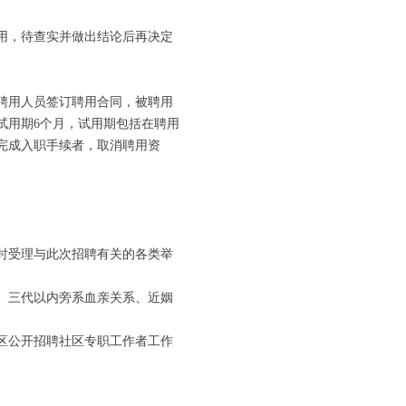
用，待查实并做出结论后再决定
聘用人员签订聘用合同，被聘用
试用期6个月，试用期包括在聘用
完成入职手续者，取消聘用资
时受理与此次招聘有关的各类举
、三代以内旁系血亲关系、近姻
区公开招聘社区专职工作者工作