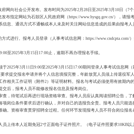
向社会公开发布。发布时间为2025年2月28日至2025年3月10日（7
定网站为石鼓区人民政府网（https://www.hysgq.gov.cn/）
系信息、通讯方式不通畅或本人未及时关注网站信息造成的后果由报考人
行。报考人员登录（人事考试信息网：https://www.cndcpta.co
:00至2025年3月15日17:00止，逾期不再办理报名手续。
5年3月11日9:00至2025年3月15日17:00期间登录人事考试信息网
ta.com/），按照要求提交报名申请并将个人信息填报完整，年龄放宽人员须上传
工作相关工作证明（附件2）等证明材料。报名与考试必须使用有效期内
提交后，报考人员不能修改报名信息及报考岗位。
查，待笔试后再进行现场资格审查。报考人员应认真阅读招聘公告，了
每项岗位条件要求后进行确认，并对自己的选报负全责。报考人员只能选
准确。资格审查贯穿招聘全过程。任何环节发现报考人员不符合岗位报名
传本人近期免冠2寸正面电子证件照片。（电子证件照要求10KB以上512