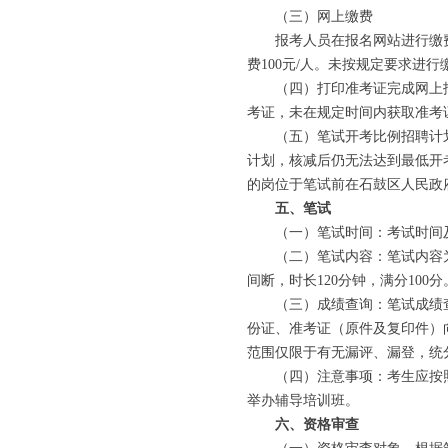
（三）网上缴费
报考人员在报名网站进行缴费，缴费
费100元/人。未按规定要求进
（四）打印准考证完成网上报
考证，未在规定时间内获取准考
（五）笔试开考比例招聘计划数
计划，核减后仍无法达到最低开
的岗位于笔试前在石鼓区人民政
五、笔试
（一）笔试时间：考试时间及
（二）笔试内容：笔试内容为
间断，时长120分钟，满分100分
（三）成绩查询：笔试成绩查询
份证、准考证（原件及复印件）
范围仅限于有无漏评、漏登，统
（四）注意事项：考生应按照
举办辅导培训班。
六、资格审查