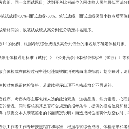
考官组、同一套面试题目）达到开考比例岗位入围体检人员的最低面试分
试成绩×50%+面试成绩×50%。笔试成绩、面试成绩保留小数点后两
绩相同的，以笔试成绩从高分到低分确定排名顺序。
:1的比例，根据考试综合成绩从高分到低分的排名顺序确定体检对象。
录用体检通用标准（试行）》《公务员录用体检特殊标准（试行）》等有
弃体检或在体检过程中违纪违规被取消资格而造成招聘计划空缺时，则
。
检对象保留体检资格，若后续程序出现不合格或放弃不再递补。
程序。考察内容主要包括人选的政治素质、道德品质、能力素质、心理
面的情况。同时要核实其是否符合规定的报考条件，提供的报名信息和相
（须提交本人亲笔签名的书面情况说明）而造成岗位招聘计划空缺时，
职工作者工作专班按照程序和标准，根据考试综合成绩、体检结果和考