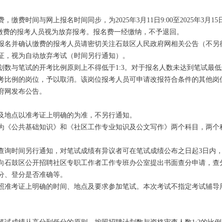
时间与网上报名时间同步，为2025年3月11日9:00至2025年3月15日
行缴费的报考人员视为放弃报考。报名费一经缴纳，不予退回。
名并确认缴费的报考人员请密切关注石鼓区人民政府网相关公告（不另
证，视为自动放弃考试（时间另行通知）。
与笔试的开考比例原则上不得低于1:3。对于报名人数未达到笔试最低
考比例的岗位，予以取消。该岗位报考人员可申请改报符合条件的其他岗
府网发布公告。
地点以准考证上明确的为准，不另行通知。
《公共基础知识》和《社区工作专业知识及公文写作》两个科目，两个
。
时间另行通知，对笔试成绩有异议者可在笔试成绩公布之日起3日内，
向石鼓区公开招聘社区专职工作者工作专班办公室提出书面查分申请，查
分、登分是否准确等。
准考证上明确的时间、地点及要求参加笔试。本次考试不指定考试辅导