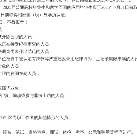
区辖区内社区工作满三年的人员（计算日期截止至2025年2月28日）。
25届普通高校毕业生和留学回国的应届毕业生应于2025年7月31日前
31日前取得相应国（境）外学历认证。
员，不得报考：
员；
被开除公职的人员；
或正在接受纪律审查的人员；
法调查尚未作出结论的人员；
位招聘中被认定有舞弊等严重违反录用纪律行为，且记录期限未满的人
对象的人员；
年限的在编在岗人员；
应届毕业生；
组织、煽动或参与非法上访的人员；
为社区专职工作者的其他情形的人员。
报名、笔试、资格审查、面试、体检、考察、公示和聘用等程序进行。