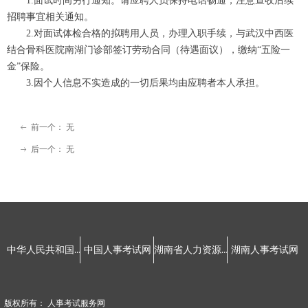
1.面试时间另行通知。请应聘人员保持电话畅通，注意查收后续
招聘事宜相关通知。
2.对面试体检合格的拟聘用人员，办理入职手续，与武汉中西医
结合骨科医院南湖门诊部签订劳动合同（待遇面议），缴纳“五险一
金”保险。
3.因个人信息不实造成的一切后果均由应聘者本人承担。
前一个：
无
ꂃ
后一个：
无
ꁹ
友情链接：
中华人民共和国人力资源和社会保障部
湖南省人力资源和社会保障厅
中国人事考试网
湖南人事考试网
版权所有：
人事考试服务网